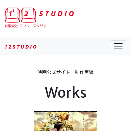
有限会社ワンツースタジオ 映画公式サイト制作専門
映画公式サイト 制作実績
Works